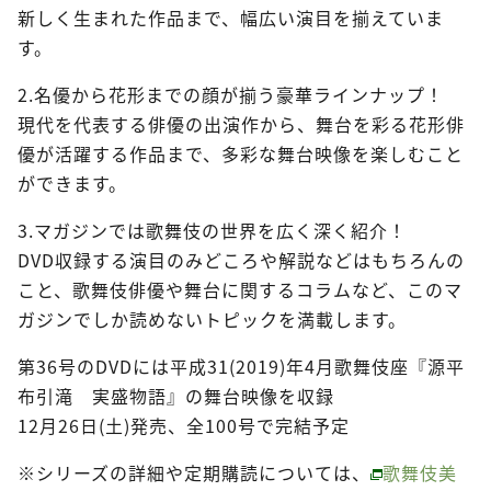
新しく生まれた作品まで、幅広い演目を揃えていま
す。
2.名優から花形までの顔が揃う豪華ラインナップ！
現代を代表する俳優の出演作から、舞台を彩る花形俳
優が活躍する作品まで、多彩な舞台映像を楽しむこと
ができます。
3.マガジンでは歌舞伎の世界を広く深く紹介！
DVD収録する演目のみどころや解説などはもちろんの
こと、歌舞伎俳優や舞台に関するコラムなど、このマ
ガジンでしか読めないトピックを満載します。
第36号のDVDには平成31(2019)年4月歌舞伎座『源平
布引滝 実盛物語』の舞台映像を収録
12月26日(土)発売、全100号で完結予定
※シリーズの詳細や定期購読については、
歌舞伎美