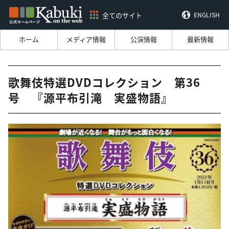
全てのサイト
ENGLISH
ホーム
メディア情報
公演情報
最新情報
歌舞伎特選DVDコレクション 第36
号 『源平布引滝 実盛物語』