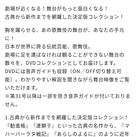
劇場が近くなる！舞台がもっと面白くなる！
古典から新作までを網羅した決定版コレクション！
胸を躍らせる、あの歌舞伎の舞台が、あなたの手元
に！
日本が世界に誇る伝統芸能、歌舞伎。
劇場に足を運ばなければ観ることができない舞台の
数々を、DVDコレクションとしてお届けします。
DVDには音声ガイドも収録（ON／OFF切り替え可
能）。わかりやすい解説を聞きながら舞台映像をご覧
いただけます。
※第31号以降は一部を除き音声ガイドが付いておりま
せん。
1.古典から新作までを網羅した決定版コレクション！
『勧進帳』『連獅子』といった古典の名作から、『マ
ハーバーラタ戦記』『あらしのよるに』のように近年