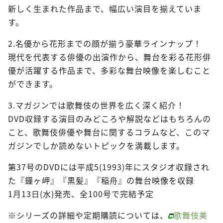
新しく生まれた作品まで、幅広い演目を揃えていま
す。
2.名優から花形までの顔が揃う豪華ラインナップ！
現代を代表する俳優の出演作から、舞台を彩る花形俳
優が活躍する作品まで、多彩な舞台映像を楽しむこと
ができます。
3.マガジンでは歌舞伎の世界を広く深く紹介！
DVD収録する演目のみどころや解説などはもちろんの
こと、歌舞伎俳優や舞台に関するコラムなど、このマ
ガジンでしか読めないトピックを満載します。
第37号のDVDには平成5(1993)年にスタジオ収録され
た『鐘ヶ岬』『黒髪』『稲舟』の舞台映像を収録
1月13日(水)発売、全100号で完結予定
※シリーズの詳細や定期購読については、
歌舞伎美