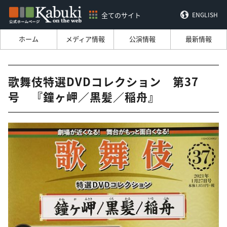
全てのサイト
ENGLISH
ホーム
メディア情報
公演情報
最新情報
歌舞伎特選DVDコレクション 第37
号 『鐘ヶ岬／黒髪／稲舟』