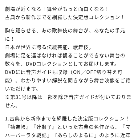
劇場が近くなる！舞台がもっと面白くなる！
古典から新作までを網羅した決定版コレクション！
胸を躍らせる、あの歌舞伎の舞台が、あなたの手元
に！
日本が世界に誇る伝統芸能、歌舞伎。
劇場に足を運ばなければ観ることができない舞台の
数々を、DVDコレクションとしてお届けします。
DVDには音声ガイドも収録（ON／OFF切り替え可
能）。わかりやすい解説を聞きながら舞台映像をご覧
いただけます。
※第31号以降は一部を除き音声ガイドが付いておりま
せん。
1.古典から新作までを網羅した決定版コレクション！
『勧進帳』『連獅子』といった古典の名作から、『マ
ハーバーラタ戦記』『あらしのよるに』のように近年