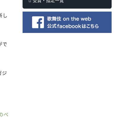
受賞・指定一覧
新し
がで
ガジ
のペ