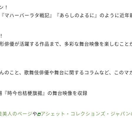
ン！
『マハーバーラタ戦記』『あらしのよるに』のように近年
。
！
形俳優が活躍する作品まで、多彩な舞台映像を楽しむこと
ろんのこと、歌舞伎俳優や舞台に関するコラムなど、このマ
橋演舞場『時今也桔梗旗揚』の舞台映像を収録
伎美人のページ
や
アシェット・コレクションズ・ジャパン