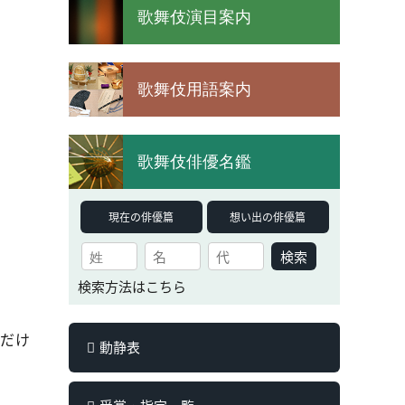
歌舞伎演目案内
歌舞伎用語案内
歌舞伎俳優名鑑
現在の俳優篇
想い出の俳優篇
検索
検索方法はこちら
ただけ
動静表