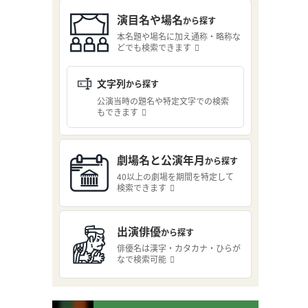
演目名や場名
から探す
本名題や場名に加え通称・略称な
どでも検索できます
文字列
から探す
公演当時の題名や特定文字での検索
もできます
劇場名と公演年月
から探す
40以上の劇場を期間を特定して
検索できます
出演俳優
から探す
俳優名は漢字・カタカナ・ひらが
なで検索可能