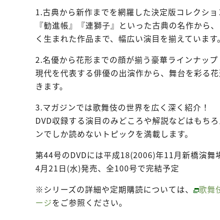
1.古典から新作までを網羅した決定版コレクショ
『勧進帳』『連獅子』といった古典の名作から、
く生まれた作品まで、幅広い演目を揃えています
2.名優から花形までの顔が揃う豪華ラインナップ
現代を代表する俳優の出演作から、舞台を彩る花
きます。
3.マガジンでは歌舞伎の世界を広く深く紹介！
DVD収録する演目のみどころや解説などはもち
ンでしか読めないトピックを満載します。
第44号のDVDには平成18(2006)年11月新
4月21日(水)発売、全100号で完結予定
※シリーズの詳細や定期購読については、
歌舞
ージ
をご参照ください。