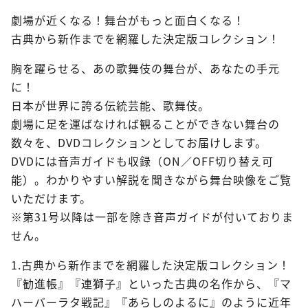
劇場が近くなる！舞台がもっと面白くなる！
古典から新作までを網羅した決定版コレクション！
胸を躍らせる、あの歌舞伎の舞台が、あなたの手元
に！
日本が世界に誇る伝統芸能、歌舞伎。
劇場に足を運ばなければ観ることができない舞台の
数々を、DVDコレクションとしてお届けします。
DVDには音声ガイドも収録（ON／OFF切り替え可
能）。わかりやすい解説を聞きながら舞台映像をご覧
いただけます。
※第31号以降は一部を除き音声ガイドが付いておりま
せん。
1.古典から新作までを網羅した決定版コレクション！
『勧進帳』『連獅子』といった古典の名作から、『マ
ハーバーラタ戦記』『あらしのよるに』のように近年