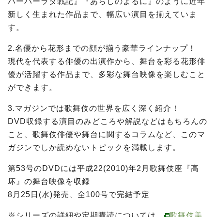
ハーバーラタ戦記』『あらしのよるに』のように近年
新しく生まれた作品まで、幅広い演目を揃えていま
す。
2.名優から花形までの顔が揃う豪華ラインナップ！
現代を代表する俳優の出演作から、舞台を彩る花形俳
優が活躍する作品まで、多彩な舞台映像を楽しむこと
ができます。
3.マガジンでは歌舞伎の世界を広く深く紹介！
DVD収録する演目のみどころや解説などはもちろんの
こと、歌舞伎俳優や舞台に関するコラムなど、このマ
ガジンでしか読めないトピックを満載します。
第53号のDVDには平成22(2010)年2月歌舞伎座『高
坏』の舞台映像を収録
8月25日(水)発売、全100号で完結予定
※シリーズの詳細や定期購読については、
歌舞伎美