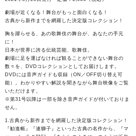
劇場が近くなる！舞台がもっと面白くなる！
古典から新作までを網羅した決定版コレクション！
胸を躍らせる、あの歌舞伎の舞台が、あなたの手元
に！
日本が世界に誇る伝統芸能、歌舞伎。
劇場に足を運ばなければ観ることができない舞台の
数々を、DVDコレクションとしてお届けします。
DVDには音声ガイドも収録（ON／OFF切り替え可
能）。わかりやすい解説を聞きながら舞台映像をご覧
いただけます。
※第31号以降は一部を除き音声ガイドが付いておりま
せん。
1.古典から新作までを網羅した決定版コレクション！
『勧進帳』『連獅子』といった古典の名作から、『マ