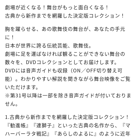
劇場が近くなる！舞台がもっと面白くなる！
古典から新作までを網羅した決定版コレクション！
胸を躍らせる、あの歌舞伎の舞台が、あなたの手元
に！
日本が世界に誇る伝統芸能、歌舞伎。
劇場に足を運ばなければ観ることができない舞台の
数々を、DVDコレクションとしてお届けします。
DVDには音声ガイドも収録（ON／OFF切り替え可
能）。わかりやすい解説を聞きながら舞台映像をご覧
いただけます。
※第31号以降は一部を除き音声ガイドが付いておりま
せん。
1.古典から新作までを網羅した決定版コレクション！
『勧進帳』『連獅子』といった古典の名作から、『マ
ハーバーラタ戦記』『あらしのよるに』のように近年