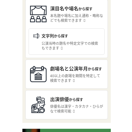
演目名や場名
から探す
本名題や場名に加え通称・略称な
どでも検索できます
文字列
から探す
公演当時の題名や特定文字での検索
もできます
劇場名と公演年月
から探す
40以上の劇場を期間を特定して
検索できます
出演俳優
から探す
俳優名は漢字・カタカナ・ひらが
なで検索可能