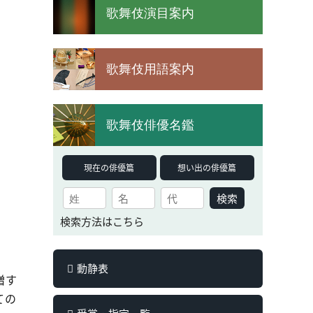
歌舞伎演目案内
歌舞伎用語案内
歌舞伎俳優名鑑
現在の俳優篇
想い出の俳優篇
検索
検索方法はこちら
動静表
増す
ての