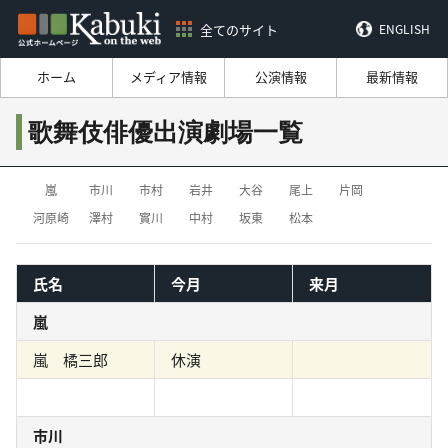
全てのサイト
ENGLISH
ホーム
メディア情報
公演情報
最新情報
歌舞伎俳優出演劇場一覧
嵐
市川
市村
岩井
大谷
尾上
片岡
河原崎
澤村
實川
中村
坂東
松本
氏名
今月
来月
嵐
嵐 橘三郎
休演
市川