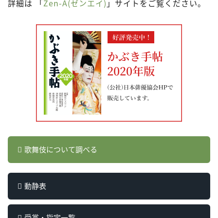
詳細は 「
Zen-A(ゼンエイ)
」サイトをご覧ください。
歌舞伎について調べる
動静表
受賞・指定一覧