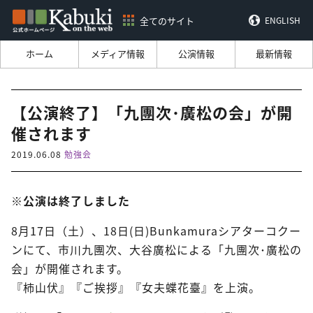
全てのサイト
ENGLISH
ホーム
メディア情報
公演情報
最新情報
【公演終了】「九團次･廣松の会」が開
催されます
2019.06.08
勉強会
※公演は終了しました
8月17日（土）、18日(日)Bunkamuraシアターコクー
ンにて、市川九團次、大谷廣松による「九團次･廣松の
会」が開催されます。
『柿山伏』『ご挨拶』『女夫蝶花臺』を上演。