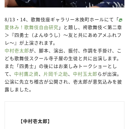
8/13・14、歌舞伎座ギャラリー木挽町ホールにて「
夏休み！歌舞伎自由研究
」と題し、袴歌舞伎＜第二章
＞『四勇士（よんゆうし）～友と共にあめアメふれフ
レ～』が上演されます。
中村壱太郎
が、脚本、演出、振付、作調を手掛け、こ
ども歌舞伎スクール寺子屋の生徒と共に出演します。
また「四勇士」の後にはお楽しみトークショーとし
て、
中村鷹之資
、
片岡千之助
、
中村玉太郎
らが出演。
公演に先立ち稽古が公開され、壱太郎が意気込みを披
露しました。
【中村壱太郎】