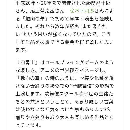
平成20年～26年まで開催された藤間勘十郎
さん、尾上菊之丞さん、
松本幸四郎
さんによ
る「趣向の華」で初めて脚本・演出を経験し
ました。それから数年が経ち“また書きた
い”という思いが強くなっていたので、こう
して作品を披露できる機会を得て嬉しく思い
ます。
『四勇士』はロールプレイングゲームのよう
な楽しさ、アニメの世界観をイメージし、
「趣向の華」の時のように、衣裳や化粧を施
さない素踊りの袴姿での“袴歌舞伎”の形態で
上演します。歌舞伎スクール寺子屋の生徒た
ちとの共演ということで、あまり難しい言葉
は使わないなど気をつけた事もありますが、
踊りや立廻りもあり大人も楽しめる作品とな
っています。