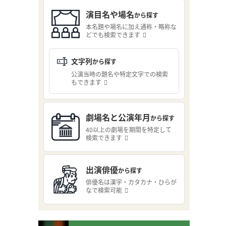
演目名や場名
から探す
本名題や場名に加え通称・略称な
どでも検索できます
文字列
から探す
公演当時の題名や特定文字での検索
もできます
劇場名と公演年月
から探す
40以上の劇場を期間を特定して
検索できます
出演俳優
から探す
俳優名は漢字・カタカナ・ひらが
なで検索可能