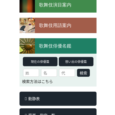
歌舞伎演目案内
歌舞伎用語案内
歌舞伎俳優名鑑
現在の俳優篇
想い出の俳優篇
検索
検索方法はこちら
動静表