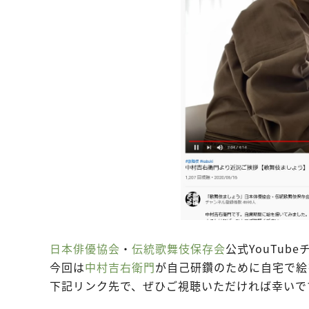
日本俳優協会
・
伝統歌舞伎保存会
公式YouTu
今回は
中村吉右衛門
が自己研鑽のために自宅で絵
下記リンク先で、ぜひご視聴いただければ幸いで